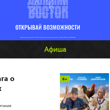
Афиша
га о
6+
х
итания