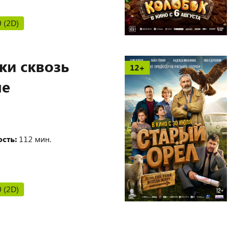
0 (2D)
и сквозь
12+
ые
сть:
112 мин.
0 (2D)