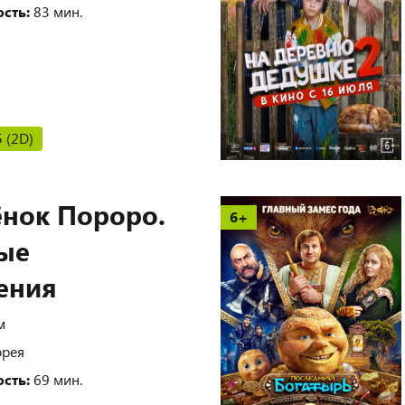
сть:
83 мин.
5 (2D)
нок Пороро.
6+
ые
ения
м
рея
сть:
69 мин.