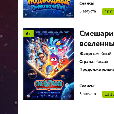
Сеансы:
6 августа
10:0
Смешарик
6+
вселенн
Жанр:
семейный
Страна:
Россия
Продолжительно
Сеансы:
6 августа
13:1