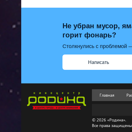
Не убран мусор, ям
горит фонарь?
Столкнулись с проблемой —
Написать
Главная
Ра
© 2026 «Родина».
Все права защищены