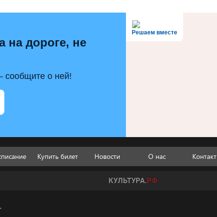
Решаем вместе
а на дороге, не
 сообщите о ней!
списание
Купить билет
Новости
О нас
Контак
.