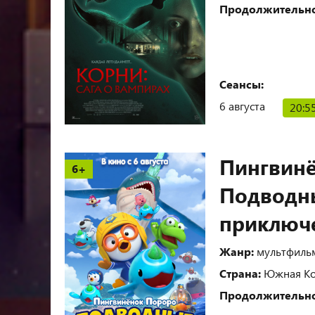
Продолжительно
Сеансы:
6 августа
20:5
Пингвинё
6+
Подводн
приключ
Жанр:
мультфиль
Страна:
Южная Ко
Продолжительно