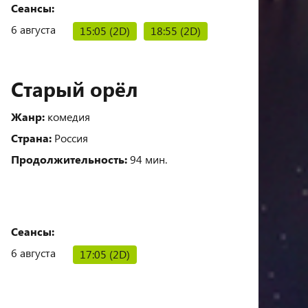
Сеансы:
6 августа
15:05 (2D)
18:55 (2D)
Старый орёл
Жанр:
комедия
Страна:
Россия
Продолжительность:
94 мин.
Сеансы:
6 августа
17:05 (2D)