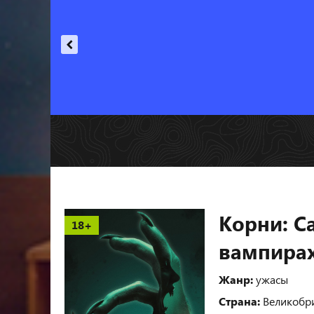
Корни: Са
18+
вампира
Жанр:
ужасы
Страна:
Великобр