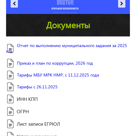
Документы
Отчет по выполнению муниципального задания за 2025
год
Приказ и план по коррупции, 2026 год
Тарифы МБУ МРК НМР, с 11.12.2025 года
Тарифы с 26.11.2025
ИНН КПП
ОГРН
Лист записи ЕГРЮЛ